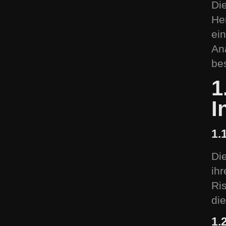
Die
He
ei
An
be
1
I
1.
Di
ih
Ris
di
1.