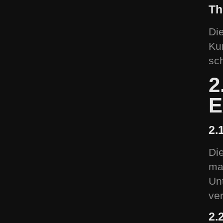
T
h
Di
Ku
sc
2
E
2.
Di
ma
Un
ve
2.