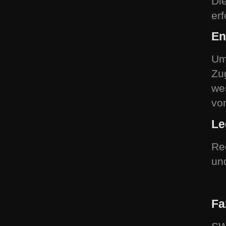
Di
er
En
Um
Zu
we
vo
Le
Re
un
Fa