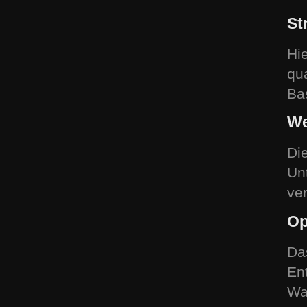
S
t
Hi
qu
Bas
W
Di
Un
ve
O
Da
En
Wa