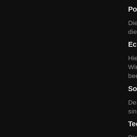
Po
Di
di
Ec
Hi
Wi
be
So
De
si
Te